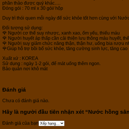
phần thảo được quý khác….
Đóng gói : 70 ml x 30 gói/ hộp
Duy trì thói quen mỗi ngày để sức khỏe tốt hơn cùng với 
Đối tượng sử dụng:
🌹 Người cơ thể suy nhược, xanh xao, ốm yếu, thiếu máu
🌹 Người huyết áp thấp cần cải thiện lưu thông máu huyết, thể
🌹 Người suy giảm chức năng thận, thận hư, uống bia rượu n
🌹Giúp hỗ trợ bồi bổ sức khỏe, tăng cường sinh lực, tăng cao
Xuất xứ : KOREA
Sử dụng : ngày 1-2 gói, để mát uống thêm ngon.
Bảo quản nơi khô mát
Đánh giá
Chưa có đánh giá nào.
Hãy là người đầu tiên nhận xét “Nước hồng sâ
Đánh giá của bạn