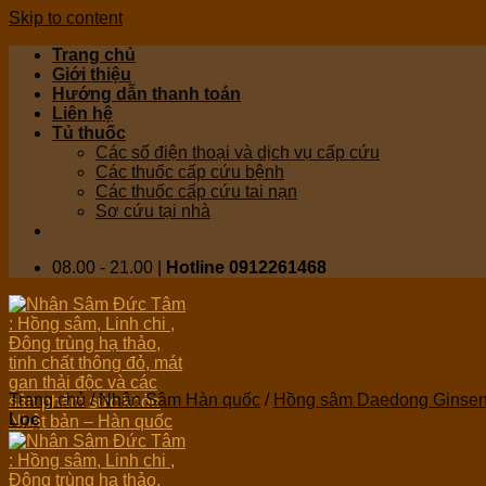
Skip to content
Trang chủ
Giới thiệu
Hướng dẫn thanh toán
Liên hệ
Tủ thuốc
Các số điện thoại và dịch vụ cấp cứu
Các thuốc cấp cứu bệnh
Các thuốc cấp cứu tai nạn
Sơ cứu tại nhà
08.00 - 21.00 |
Hotline 0912261468
Trang chủ
/
Nhân Sâm Hàn quốc
/
Hồng sâm Daedong Ginsen
Lọc