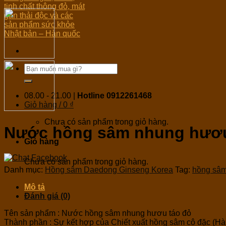
08.00 - 21.00 |
Hotline 0912261468
Giỏ hàng /
0
₫
Chưa có sản phẩm trong giỏ hàng.
Nước hồng sâm nhung hươu 
Giỏ hàng
Chưa có sản phẩm trong giỏ hàng.
Danh mục:
Hồng sâm Daedong Ginseng Korea
Tag:
hồng sâm
Mô tả
Đánh giá (0)
Tên sản phẩm : Nước hồng sâm nhung hươu táo đỏ
Thành phần : Sự kết hợp của Chiết xuất hồng sâm cô đặc (