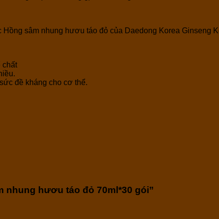
Nước Hồng sâm nhung hươu táo đỏ của Daedong Korea Ginseng 
 chất
hiều.
 sức đề kháng cho cơ thể.
m nhung hươu táo đỏ 70ml*30 gói”