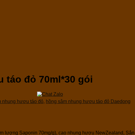
táo đỏ 70ml*30 gói
 nhung hươu táo đỏ
,
hồng sâm nhung hươu táo đỏ Daedong
Hàm lượng Saponin 70mg/g), cao nhung hươu NewZealand, Sắn 