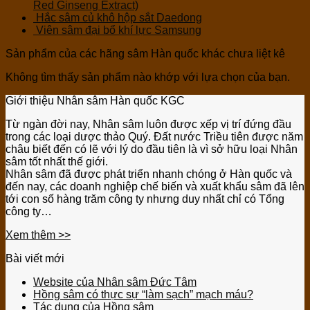
Red Ginseng Extract)
Hắc sâm củ khô hộp sắt Daedong
Viên sâm đại bổ khí lực Samsung
Sản phẩm của các hãng sâm Hàn quốc khác chưa liệt kê
Không tìm thấy sản phẩm nào khớp với lựa chọn của bạn.
Giới thiệu Nhân sâm Hàn quốc KGC
Từ ngàn đời nay, Nhân sâm luôn được xếp vị trí đứng đầu
trong các loại dược thảo Quý. Đất nước Triều tiên được năm
châu biết đến có lẽ với lý do đầu tiên là vì sở hữu loại Nhân
sâm tốt nhất thế giới.
Nhân sâm đã được phát triển nhanh chóng ở Hàn quốc và
đến nay, các doanh nghiệp chế biến và xuất khẩu sâm đã lên
tới con số hàng trăm công ty nhưng duy nhất chỉ có Tổng
công ty…
Xem thêm >>
Bài viết mới
Website của Nhân sâm Đức Tâm
Hồng sâm có thực sự “làm sạch” mạch máu?
Tác dụng của Hồng sâm