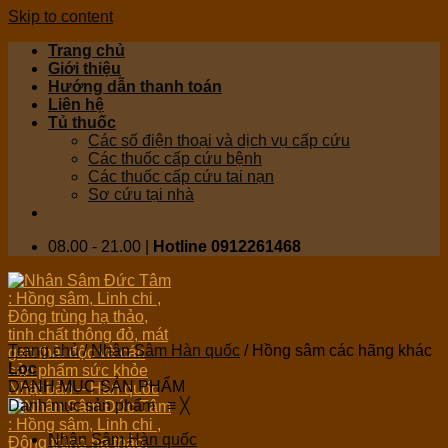
Skip to content
Trang chủ
Giới thiệu
Hướng dẫn thanh toán
Liên hệ
Tủ thuốc
Các số điện thoại và dịch vụ cấp cứu
Các thuốc cấp cứu bệnh
Các thuốc cấp cứu tai nạn
Sơ cứu tại nhà
08.00 - 21.00 |
Hotline 0912261468
Trang chủ
/
Nhân Sâm Hàn quốc
/
Hồng sâm các hãng khác
Lọc
DANH MỤC SẢN PHẨM
Danh mục sản phẩm
≡
╳
Nhân Sâm Hàn quốc