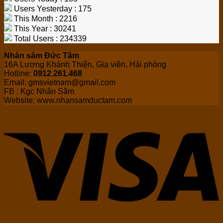
Users Yesterday : 175
This Month : 2216
This Year : 30241
Total Users : 234339
Nhân sâm Đức Tâm
16A Lương Khánh Thiện, Gia viên, Hải phòng
Hotline:
0912.261.468
Email: gmsvietnam@gmail.com
FB : Kgc Nhân Sâm
Website: www.nhansamductam.com