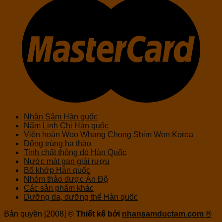
Nhân Sâm Hàn quốc
Nấm Linh Chi Hàn quốc
Viên hoàn Woo Whang Chong Shim Won Korea
Đông trùng hạ thảo
Tinh chất thông đỏ Hàn Quốc
Nước mát gan giải rượu
Bổ khớp Hàn quốc
Nhóm thảo dược Ấn Độ
Các sản phẩm khác
Dưỡng da, dưỡng thể Hàn quốc
Bản quyền [2008] ©
Thiết kế bởi
nhansamductam.com ®