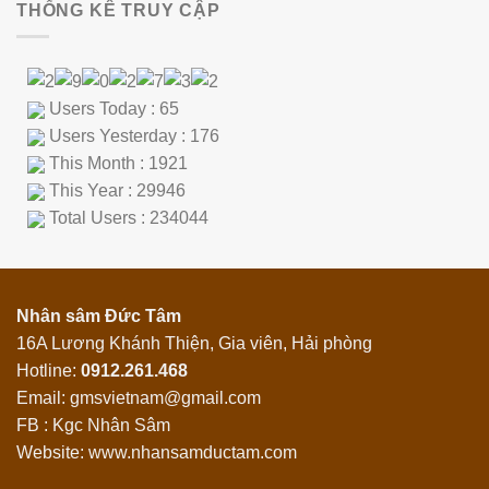
THỐNG KÊ TRUY CẬP
Users Today : 65
Users Yesterday : 176
This Month : 1921
This Year : 29946
Total Users : 234044
Nhân sâm Đức Tâm
16A Lương Khánh Thiện, Gia viên, Hải phòng
Hotline:
0912.261.468
Email: gmsvietnam@gmail.com
FB : Kgc Nhân Sâm
Website: www.nhansamductam.com