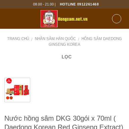
Skip
08.00 - 21.00 |
HOTLINE 0912261468
to
content
TRANG CHỦ
NHÂN SÂM HÀN QUỐC
HỒNG SÂM DAEDONG
/
/
GINSENG KOREA
LỌC
Nước hồng sâm DKG 30gói x 70ml (
Daedong Korean Red Ginseng Extract)