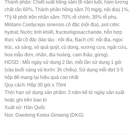
Thành phần: Chiết xuất hồng sâm (6 năm tuổi, hàm lượng
chất rắn 60%, Thành phần hồng sâm 70 mg/g, nội địa) 1%,
*Tỷ lệ phối trộn nhân sâm: 70% rễ chính, 30% rễ phụ,
Militaris Cordyceps sinensis cô đặc (nội địa), axit citric
hydrat; Nước tinh khiết, fructooligosaccharide, hỗn hợp
thực vật cô đặc (táo tàu : nội địa, Bạch chỉ: nội địa, ngọc
trúc, xà sàng, vỏ quả quýt, củ dong, xương cựa, ngải cứu,
hoa mẫu đơn, nhãn, địa hoàng, cam thảo, gừng).
HDSD : Mỗi ngày sử dụng 2 lần, mỗi lần sử dụng 1 gói
(vào buổi sáng và trước 3h chiều). Sử dụng mỗi đợt 3-5
hộp để mang lại hiệu quả cao nhất
Quy cách: Hộp 30 gói x 70ml
Thời hạn sử dụng sản phẩm: 3 năm kể từ ngày sản xuất
hoặc ghi trên bao bì
Xuất xứ: Hàn Quốc
Nsx: Daedong Korea Ginseng (DKG)