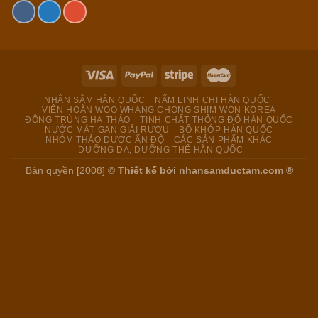
NHÂN SÂM HÀN QUỐC
NẤM LINH CHI HÀN QUỐC
VIÊN HOÀN WOO WHANG CHONG SHIM WON KOREA
ĐÔNG TRÙNG HẠ THẢO
TINH CHẤT THÔNG ĐỎ HÀN QUỐC
NƯỚC MÁT GAN GIẢI RƯỢU
BỔ KHỚP HÀN QUỐC
NHÓM THẢO DƯỢC ẤN ĐỘ
CÁC SẢN PHẨM KHÁC
DƯỠNG DA, DƯỠNG THỂ HÀN QUỐC
Bản quyền [2008] ©
Thiết kế bởi
nhansamductam.com ®