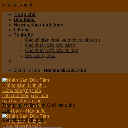
Skip to content
Trang chủ
Giới thiệu
Hướng dẫn thanh toán
Liên hệ
Tủ thuốc
Các số điện thoại và dịch vụ cấp cứu
Các thuốc cấp cứu bệnh
Các thuốc cấp cứu tai nạn
Sơ cứu tại nhà
08.00 - 21.00 |
Hotline 0912261468
Trang chủ
/
Nấm Linh Chi Hàn quốc
Lọc
Xem tất cả 4 kết quả