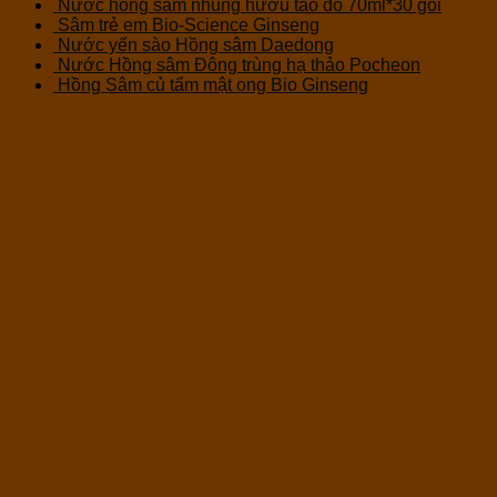
Nước hồng sâm nhung hươu táo đỏ 70ml*30 gói
Sâm trẻ em Bio-Science Ginseng
Nước yến sào Hồng sâm Daedong
Nước Hồng sâm Đông trùng hạ thảo Pocheon
Hồng Sâm củ tẩm mật ong Bio Ginseng