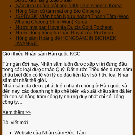
Được xếp hạng
5.00
5 sao
Sâm tươi ngâm mật ong 580gr Bio-science Korea
Hồng Sâm củ tẩm mật ong Bio Ginseng
(SPBVSK) Viên hoàn Ngưu hoàng Thanh Tâm (Woo
Whang Cheong Shim Won) Korea
Nước mát gan Hovenia Dulcis Gold Pocheon
Nước đông trùng hạ thảo Royal của Pocheon
Hồng sâm Hoàng đế HONGSAMJIN BICHAEK
HWANGJE
Giới thiệu Nhân sâm Hàn quốc KGC
Từ ngàn đời nay, Nhân sâm luôn được xếp vị trí đứng đầu
trong các loại dược thảo Quý. Đất nước Triều tiên được năm
châu biết đến có lẽ với lý do đầu tiên là vì sở hữu loại Nhân
sâm tốt nhất thế giới.
Nhân sâm đã được phát triển nhanh chóng ở Hàn quốc và
đến nay, các doanh nghiệp chế biến và xuất khẩu sâm đã lên
tới con số hàng trăm công ty nhưng duy nhất chỉ có Tổng
công ty…
Xem thêm >>
Bài viết mới
Website của Nhân sâm Đức Tâm