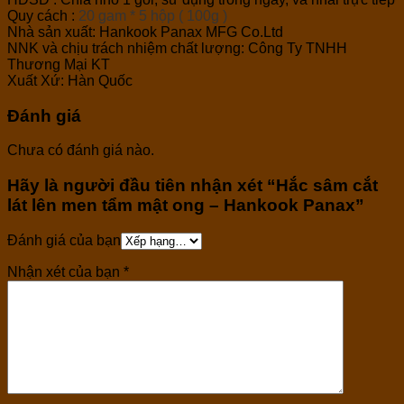
Quy cách :
20 gam * 5 hộp ( 100g )
Nhà sản xuất: Hankook Panax MFG Co.Ltd
NNK và chịu trách nhiệm chất lượng: Công Ty TNHH
Thương Mại KT
Xuất Xứ: Hàn Quốc
Đánh giá
Chưa có đánh giá nào.
Hãy là người đầu tiên nhận xét “Hắc sâm cắt
lát lên men tẩm mật ong – Hankook Panax”
Đánh giá của bạn
Nhận xét của bạn
*