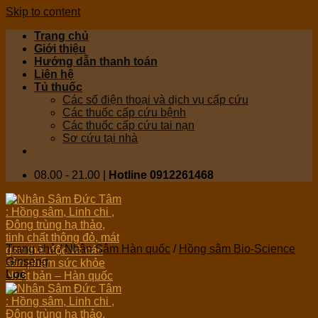
Skip to content
Trang chủ
Giới thiệu
Hướng dẫn thanh toán
Liên hệ
Tủ thuốc
Các số điện thoại và dịch vụ cấp cứu
Các thuốc cấp cứu bệnh
Các thuốc cấp cứu tai nạn
Sơ cứu tại nhà
08.00 - 21.00 |
Hotline 0912261468
Trang chủ
/
Nhân Sâm Hàn quốc
/
Hồng sâm Bio-Science
Ginseng
Lọc