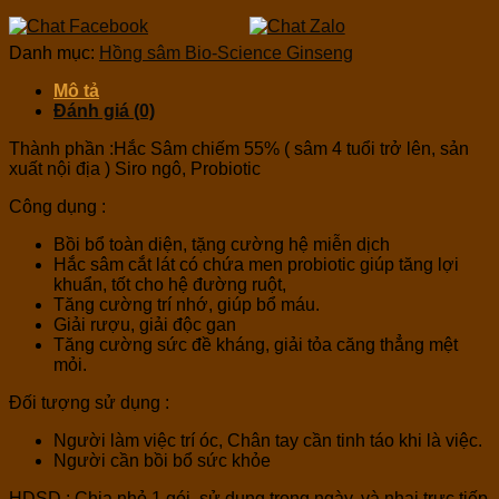
Danh mục:
Hồng sâm Bio-Science Ginseng
Mô tả
Đánh giá (0)
Thành phần :Hắc Sâm chiếm 55% ( sâm 4 tuổi trở lên, sản
xuất nội địa ) Siro ngô, Probiotic
Công dụng :
Bồi bổ toàn diện, tặng cường hệ miễn dịch
Hắc sâm cắt lát có chứa men probiotic giúp tăng lợi
khuẩn, tốt cho hệ đường ruột,
Tăng cường trí nhớ, giúp bổ máu.
Giải rượu, giải độc gan
Tăng cường sức đề kháng, giải tỏa căng thẳng mệt
mỏi.
Đối tượng sử dụng :
Người làm việc trí óc, Chân tay cần tinh táo khi là việc.
Người cần bồi bổ sức khỏe
HDSD : Chia nhỏ 1 gói, sử dụng trong ngày, và nhai trực tiếp