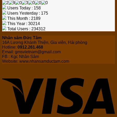
Users Today : 158
Users Yesterday : 175
This Month : 2189
This Year : 30214
Total Users : 234312
Nhân sâm Đức Tâm
16A Lương Khánh Thiện, Gia viên, Hải phòng
Hotline:
0912.261.468
Email: gmsvietnam@gmail.com
FB : Kgc Nhân Sâm
Website: www.nhansamductam.com