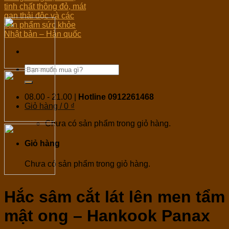
08.00 - 21.00 |
Hotline 0912261468
Giỏ hàng /
0
₫
Chưa có sản phẩm trong giỏ hàng.
Giỏ hàng
Chưa có sản phẩm trong giỏ hàng.
Hắc sâm cắt lát lên men tẩm
mật ong – Hankook Panax