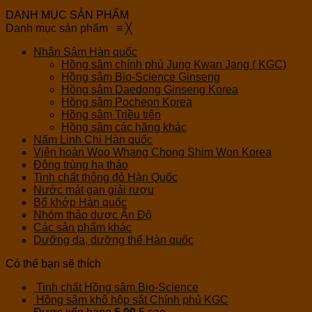
DANH MỤC SẢN PHẨM
Danh mục sản phẩm
≡
╳
Nhân Sâm Hàn quốc
Hồng sâm chính phủ Jung Kwan Jang ( KGC)
Hồng sâm Bio-Science Ginseng
Hồng sâm Daedong Ginseng Korea
Hồng sâm Pocheon Korea
Hồng sâm Triều tiên
Hồng sâm các hãng khác
Nấm Linh Chi Hàn quốc
Viên hoàn Woo Whang Chong Shim Won Korea
Đông trùng hạ thảo
Tinh chất thông đỏ Hàn Quốc
Nước mát gan giải rượu
Bổ khớp Hàn quốc
Nhóm thảo dược Ấn Độ
Các sản phẩm khác
Dưỡng da, dưỡng thể Hàn quốc
Có thể bạn sẽ thích
Tinh chất Hồng sâm Bio-Science
Hồng sâm khô hộp sắt Chính phủ KGC