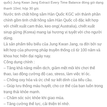
quốc) Jung Kwan Jang Extract Every Time Balance đóng gói dạng
thanh 10ml, hộp 30 gói.
Nước tinh chất hồng sâm Hàn Quốc KGC với thành phần
chính gồm tinh chất hồng sâm Hàn Quốc cô đặc kết hợp
với chiết xuất cam thảo, keo ong( Australia), chiết xuất
sirup gừng (Korea) mang lại hương vị tuyệt vời cho người
dùng.
Là sản phẩm tiêu biểu của Jung Kwan Jang, ra đời bởi sự
kết hợp của phương pháp truyền thống có từ 100 năm và
khoa học hiện đại ngày nay.
Công dụng chính :
– Tăng khả năng miễn dịch, giảm mệt mỏi khi chơi thể
thao, lao động cường độ cao, stress, làm việc trí óc.
– Chống oxy hóa và ức chế sự kết dính của tiểu cầu.
– Giúp lưu thông máu huyết, cho cơ thể của bạn luôn trong
trạng thái khỏe mạnh.
– Chăm sóc sức khỏe khi giao mùa.
– Tăng cường thể lực, cải thiện trí nhớ.