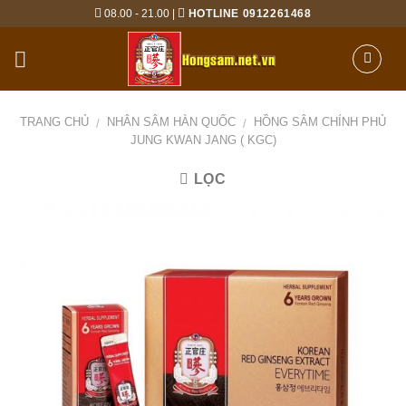
Skip
08.00 - 21.00 |
HOTLINE 0912261468
to
content
TRANG CHỦ
NHÂN SÂM HÀN QUỐC
HỒNG SÂM CHÍNH PHỦ
/
/
JUNG KWAN JANG ( KGC)
LỌC