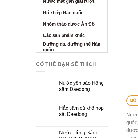
Nước mát gan giải rượu
Bổ khớp Hàn quốc
Nhóm thảo dược Ấn Độ
Các sản phẩm khác
Dưỡng da, dưỡng thể Hàn
quốc
CÓ THỂ BẠN SẼ THÍCH
Nước yến sào Hồng
sâm Daedong
MÔ 
Hắc sâm củ khô hộp
sắt Daedong
Ngưu
quốc,
được 
Nước Hồng Sâm
Thàn