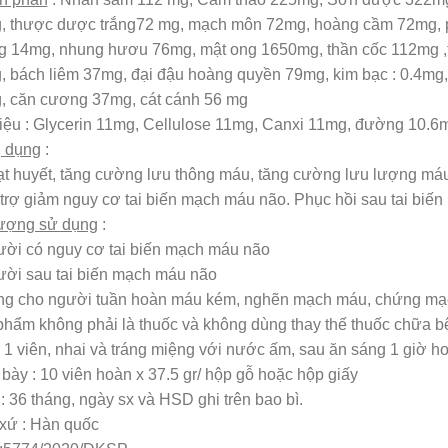
, thược dược trắng72 mg, mạch môn 72mg, hoàng cầm 72mg, p
g 14mg, nhung hươu 76mg, mật ong 1650mg, thần cốc 112mg ,t
 bách liêm 37mg, đại đậu hoàng quyền 79mg, kim bạc : 0.4mg,
, căn cương 37mg, cát cánh 56 mg
iệu : Glycerin 11mg, Cellulose 11mg, Canxi 11mg, đường 10.6m
 dụng
:
t huyết, tăng cường lưu thông máu, tăng cường lưu lượng má
trợ giảm nguy cơ tai biến mạch máu não. Phục hồi sau tai bi
tượng sử dụng
:
ời có nguy cơ tai biến mạch máu não
ười sau tai biến mạch máu não
ng cho người tuần hoàn máu kém, nghẽn mạch máu, chứng m
hẩm không phải là thuốc và không dùng thay thế thuốc chữa b
1 viên, nhai và tráng miệng với nước ấm, sau ăn sáng 1 giờ h
 bày : 10 viên hoàn x 37.5 gr/ hộp gỗ hoặc hộp giấy
 36 tháng, ngày sx và HSD ghi trên bao bì.
xứ : Hàn quốc