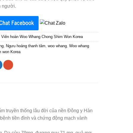
 người.
:
Viên hoàn Woo Whang Chong Shim Won Korea
ng
,
Ngưu hoàng thanh tâm
,
woo whang
,
Woo whang
m won Korea
 truyền thống lâu đời của nền Đông y Hàn
ỵ, bệnh tiền đình và chứng động mạch vành
, Da cửu 79mg, đương quy 71 mg, quả mơ