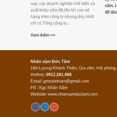
nay, các doanh nghiệp chế biến và
sâm, L
xuất khẩu sâm đã lên tới con số
để tă
hàng trăm công ty nhưng duy nhất
chỉ có Tổng công ty…
Xem thêm >>
Nhân sâm Đức Tâm
16A Lương Khánh Thiện, Gia viên, Hải phòng
Hotline:
0912.261.468
Email: gmsvietnam@gmail.com
FB : Kgc Nhân Sâm
Website: www.nhansamductam.com