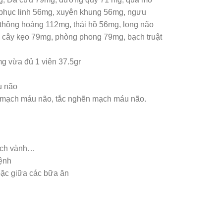
hục linh 56mg, xuyên khung 56mg, ngưu
hông hoàng 112mg, thái hồ 56mg, long não
 cây kẹo 79mg, phòng phong 79mg, bạch truật
g vừa đủ 1 viên 37.5gr
u não
ến mạch máu não, tắc nghẽn mạch máu não.
ạch vành…
ệnh
oặc giữa các bữa ăn