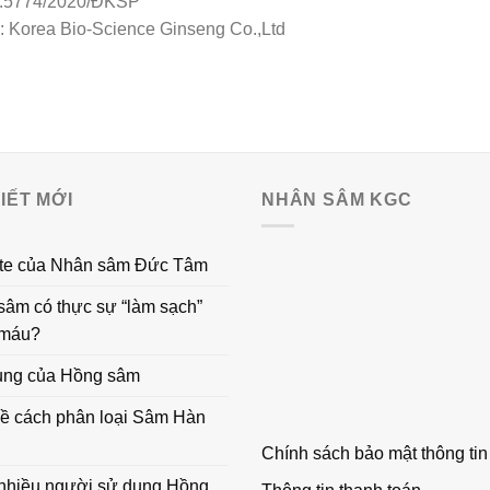
:5774/2020/ĐKSP
 Korea Bio-Science Ginseng Co.,Ltd
VIẾT MỚI
NHÂN SÂM KGC
te của Nhân sâm Đức Tâm
sâm có thực sự “làm sạch”
 máu?
ụng của Hồng sâm
về cách phân loại Sâm Hàn
Chính sách bảo mật thông tin
 nhiều người sử dụng Hồng