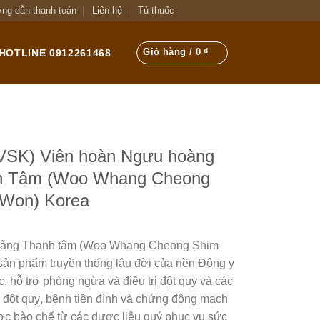
ng dẫn thanh toán
Liên hệ
Tủ thuốc
Giỏ hàng /
0
₫
HOTLINE 0912261468
SK) Viên hoàn Ngưu hoàng
h Tâm (Woo Whang Cheong
Won) Korea
àng Thanh tâm (Woo Whang Cheong Shim
sản phẩm truyền thống lâu đời của nền Đông y
, hỗ trợ phòng ngừa và điều trị đột quỵ và các
 đột quỵ, bệnh tiền đình và chứng động mạch
c bào chế từ các dược liệu quý phục vụ sức