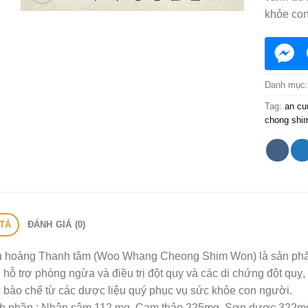
khỏe con
Danh mục
Tag:
an cu
chong shi
TẢ
ĐÁNH GIÁ (0)
 hoàng Thanh tâm (Woo Whang Cheong Shim Won) là sản phẩm
 hỗ trợ phòng ngừa và điều trị đột quỵ và các di chứng đột qu
bào chế từ các dược liệu quý phục vụ sức khỏe con người.
h phần
: Nhân sâm 112 mg, Cam thảo 225mg, Sơn dược 322mg