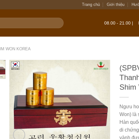
Trang chủ
Giới thiệu
Hướ
08.00 - 21.00 |
IM WON KOREA
(SPBV
Than
Shim 
Ngưu ho
Won) là 
Hàn quốc
di chứng
vành đượ