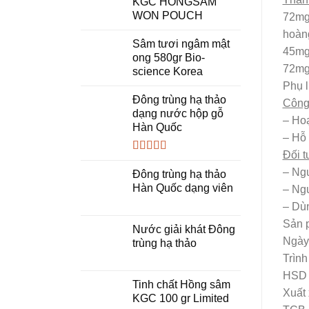
KGC HONGSAM
WON POUCH
72mg
hoàn
Sâm tươi ngâm mật
45mg,
ong 580gr Bio-
72mg
science Korea
Phụ l
Đông trùng hạ thảo
Công
dạng nước hộp gỗ
– Hoạ
Hàn Quốc
– Hỗ 
Đối 
Được xếp
– Ngư
hạng
5.00
5
Đông trùng hạ thảo
sao
Hàn Quốc dạng viên
– Ng
– Dù
Sản p
Nước giải khát Đông
Ngày 
trùng hạ thảo
Trình
HSD :
Tinh chất Hồng sâm
Xuất 
KGC 100 gr Limited