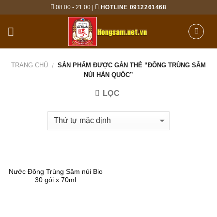
Skip
08.00 - 21.00 |
HOTLINE 0912261468
to
content
TRANG CHỦ
SẢN PHẨM ĐƯỢC GẮN THẺ “ĐÔNG TRÙNG SÂM
/
NÚI HÀN QUỐC”
LỌC
Nước Đông Trùng Sâm núi Bio
30 gói x 70ml